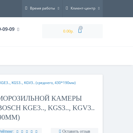
Время работы
Клиент-центр
9-09-09
0
0.00р.
.., KGS3.., KGV3.. (среднего, 430*190мм)
МОРОЗИЛЬНОЙ КАМЕРЫ
CH KGE3.., KGS3.., KGV3..
190ММ)
Рейтинг:
Оставить отзыв