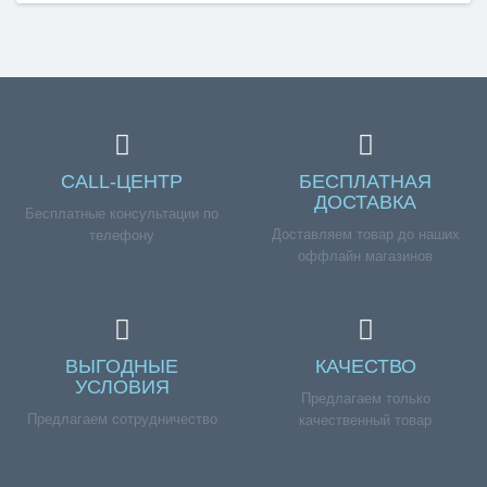
Если вы хотите купить «Держатель ящика
холодильника, для BOSCH KDN.., KGE.., KGN.., KGS..,
KGV..», но у вас возникли сложности соформлением
заказа, обращайтесь к нашим менеджерам по номеру
телефона +7 (960) 579-09-09.
CALL-ЦЕНТР
БЕСПЛАТНАЯ
ДОСТАВКА
Бесплатные консультации по
Доставляем товар до наших
телефону
оффлайн магазинов
ВЫГОДНЫЕ
КАЧЕСТВО
УСЛОВИЯ
Предлагаем только
Предлагаем сотрудничество
качественный товар