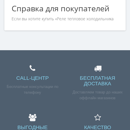
Справка для покупателей
Если вы хотите купить «Реле тепловое холодильника
АТЛАНТ, зам. 2612680 908092003503, 768561218700»,
но у вас возникли сложности соформлением заказа,
обращайтесь к нашим менеджерам по номеру
телефона +7 (960) 579-09-09.
CALL-ЦЕНТР
БЕСПЛАТНАЯ
ДОСТАВКА
Бесплатные консультации по
Доставляем товар до наших
телефону
оффлайн магазинов
ВЫГОДНЫЕ
КАЧЕСТВО