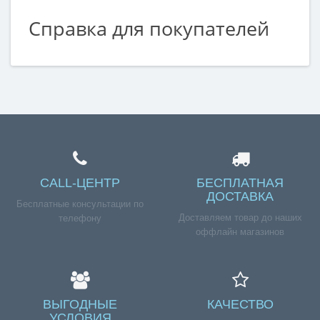
Справка для покупателей
Если вы хотите купить «Панель (цоколь) холодильника
Атлант L=590мм», но у вас возникли сложности
соформлением заказа, обращайтесь к нашим
менеджерам по номеру телефона +7 (960) 579-09-09.
CALL-ЦЕНТР
БЕСПЛАТНАЯ
ДОСТАВКА
Бесплатные консультации по
Доставляем товар до наших
телефону
оффлайн магазинов
ВЫГОДНЫЕ
КАЧЕСТВО
УСЛОВИЯ