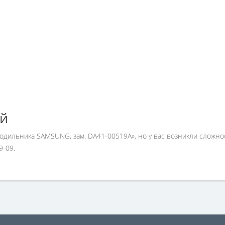
ей
лодильника SAMSUNG, зам. DA41-00519A», но у вас возникли сложн
9-09.