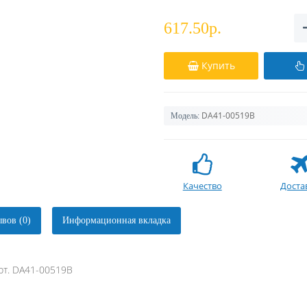
617.50р.
Купить
DA41-00519B
Модель:
Качество
Доста
вов (0)
Информационная вкладка
рт. DA41-00519B