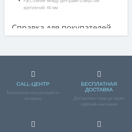
Расстояние между центрами отверстий
креплений: 40 мм
Справка для покупателей
Если вы хотите купить «Клапан электромагнитный
холодильника INDESIT SANHUA W16001321606 вз.
482000029722 R134/600», но у вас возникли сложности
соформлением заказа, обращайтесь к нашим
менеджерам по номеру телефона +7 (960) 579-09-09.
CALL-ЦЕНТР
БЕСПЛАТНАЯ
ДОСТАВКА
Бесплатные консультации по
Доставляем товар до наших
телефону
оффлайн магазинов