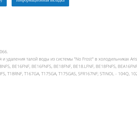
0)
Информационная вкладка
066.
удаления талой воды из системы "No Frost" в холодильниках Ariston
18NFS, BE16FNF, BE16FNFS, BE18FNF, BE18.LFNF, BE18FNFS, BEA16FN
S, T18RNF, T167GA, T175GA, T175GAS, SFR167NF; STINOL - 104Q, 102