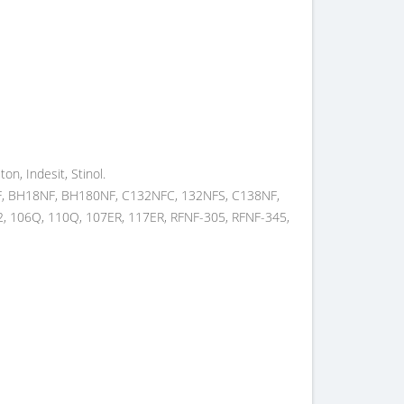
, Indesit, Stinol.
F, BH18NF, BH180NF, C132NFC, 132NFS, C138NF,
, 106Q, 110Q, 107ER, 117ER, RFNF-305, RFNF-345,