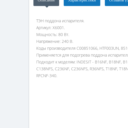
Описание
Характеристики
Отзывов (
ТЭН поддона испарителя.
Артикул: X6001.
Мощность: 80 Вт.
Напряжение: 240 В.
Коды производителя C00851066, HTF003UN, 851
Применяется для подогрева поддона испарителя и 
Подходит к моделям: INDESIT - B16NF, B18NF, B
C138NFS, C236NF, C236NFS, R36NFS, T18NF, T18NF
RFCNF-340.