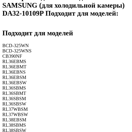
SAMSUNG (для холодильной камеры)
DA32-10109P Подходит для моделей:
Подходит для моделей
BCD-325WN
BCD-325WNS
CB390NF
RL36EBMS
RL36EBMT
RL36EBNS
RL36EBSM
RL36EBSW
RL36SBMS
RL36SBMT
RL36SBSM
RL36SBSW
RL37WBSM
RL37WBSW
RL38EBSM
RL38SBMS
RL38SBSW