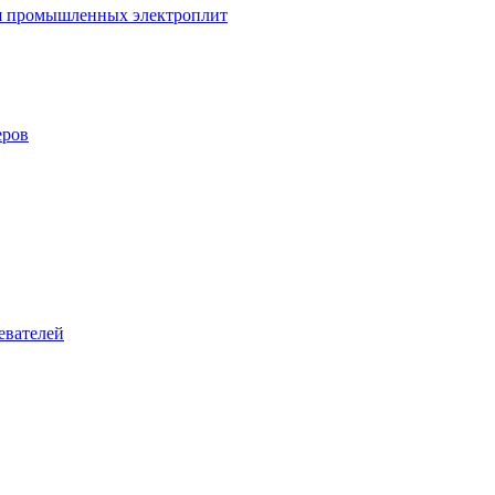
ля промышленных электроплит
еров
евателей