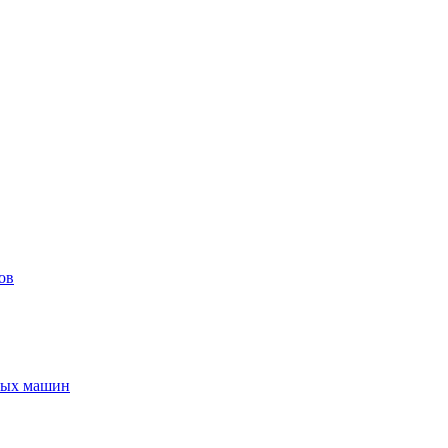
ов
ьных машин