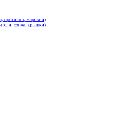
а, противни, жаровни)
ители, сопла, крышки)