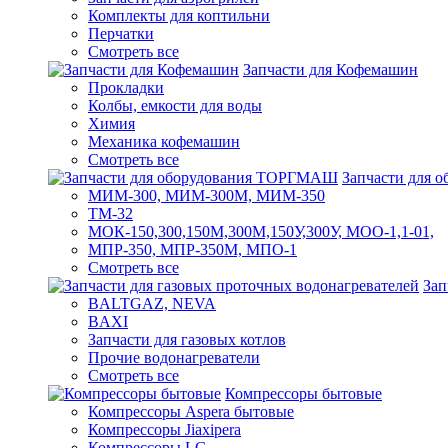
Комплекты для коптильни
Перчатки
Смотреть все
Запчасти для Кофемашин
Прокладки
Колбы, емкости для воды
Химия
Механика кофемашин
Смотреть все
Запчасти для
МИМ-300, МИМ-300М, МИМ-350
ТМ-32
МОК-150,300,150М,300М,150У,300У, МОО-1,1-01,
МПР-350, МПР-350М, МПО-1
Смотреть все
Зап
BALTGAZ, NEVA
BAXI
Запчасти для газовых котлов
Прочие водонагреватели
Смотреть все
Компрессоры бытовые
Компрессоры Aspera бытовые
Компрессоры Jiaxipera
Компрессоры LG