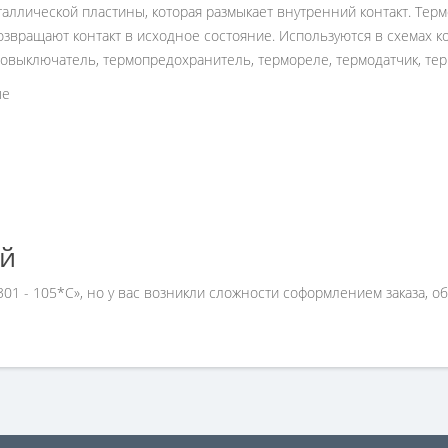
аллической пластины, которая размыкает внутренний контакт. Тер
озвращают контакт в исходное состояние. Используются в схемах к
рмовыключатель, термопредохранитель, термореле, термодатчик, те
ые
ей
 301 - 105*C», но у вас возникли сложности соформлением заказа,