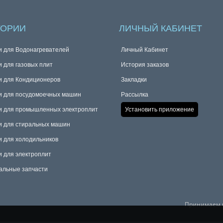
ГОРИИ
ЛИЧНЫЙ КАБИНЕТ
и для Водонагревателей
Личный Кабинет
и для газовых плит
История заказов
и для Кондиционеров
Закладки
и для посудомоечных машин
Рассылка
и для промышленных электроплит
Установить приложение
и для стиральных машин
и для холодильников
и для электроплит
альные запчасти
Принимаем к