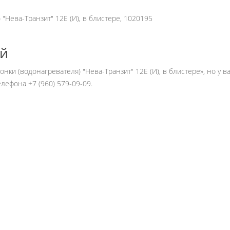
"Нева-Транзит" 12Е (И), в блистере, 1020195
ей
онки (водонагревателя) "Нева-Транзит" 12Е (И), в блистере», но у 
ефона +7 (960) 579-09-09.