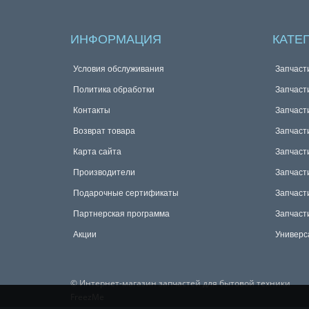
ИНФОРМАЦИЯ
КАТЕ
Условия обслуживания
Запчаст
Политика обработки
Запчаст
Контакты
Запчаст
Возврат товара
Запчаст
Карта сайта
Запчаст
Производители
Запчаст
Подарочные сертификаты
Запчаст
Партнерская программа
Запчаст
Акции
Универс
© Интернет-магазин запчастей для бытовой техники
FreezMe