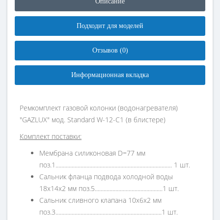
Описание
Подходит для моделей
Отзывов (0)
Информационная вкладка
Ремкомплект газовой колонки (водонагревателя)
"GAZLUX" мод. Standard W-12-C1 (в блистере)
Комплект поставки:
Мембрана силиконовая D=77 мм
поз.1............................................................................... 1 шт.
Сальник фланца подвода холодной воды
18х14х2 мм поз.5..............................................1 шт.
Сальник сливного клапана 10х6х2 мм
поз.3........................................................................1 шт.