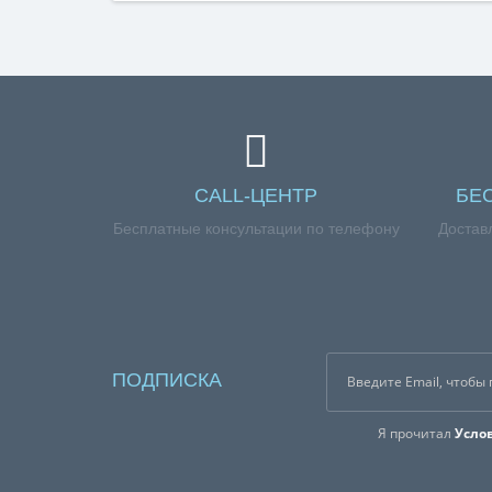
Справка для покупател
Если вы хотите купить «Ремкомплект газовой ко
заказа, обращайтесь к нашим менеджерам по ном
CALL-ЦЕНТР
БЕ
Бесплатные консультации по телефону
Достав
ПОДПИСКА
Я прочитал
Усло