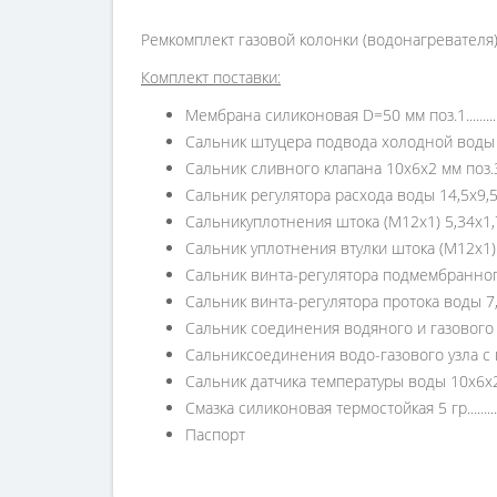
Ремкомплект газовой колонки (водонагревателя)
Комплект поставки:
Мембрана силиконовая D=50 мм поз.1.............................
Сальник штуцера подвода холодной воды 15,4х10,6х2
Сальник сливного клапана 10х6х2 мм поз.3.....................
Сальник регулятора расхода воды 14,5х9,5х2,5 мм поз.4..
Сальникуплотнения штока (М12х1) 5,34х1,78х1,78 мм по
Сальник уплотнения втулки штока (М12х1) 14х11х1,5 м
Сальник винта-регулятора подмембранного давле
Сальник винта-регулятора протока воды 7,0х3,2х1,9 мм
Сальник соединения водяного и газового узла 27,5х
Сальниксоединения водо-газового узла с газо
Сальник датчика температуры воды 10х6х2 мм поз.11......
Смазка силиконовая термостойкая 5 гр............................
Паспорт