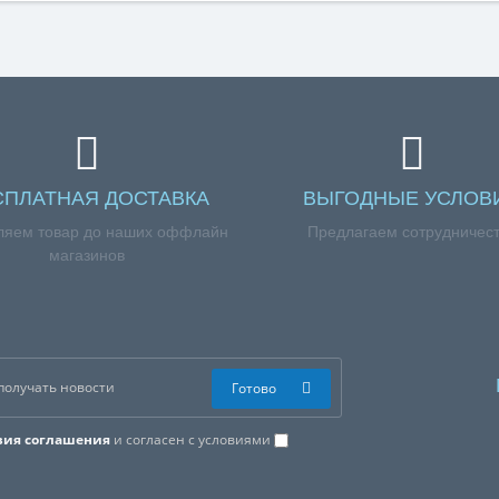
ей
лонки (водонагревателя) "GAZLUX" мод. Economy W-6-C1 (в блистер
еру телефона +7 (960) 579-09-09.
СПЛАТНАЯ ДОСТАВКА
ВЫГОДНЫЕ УСЛОВ
ляем товар до наших оффлайн
Предлагаем сотрудничес
магазинов
Готово
вия соглашения
и согласен с условиями