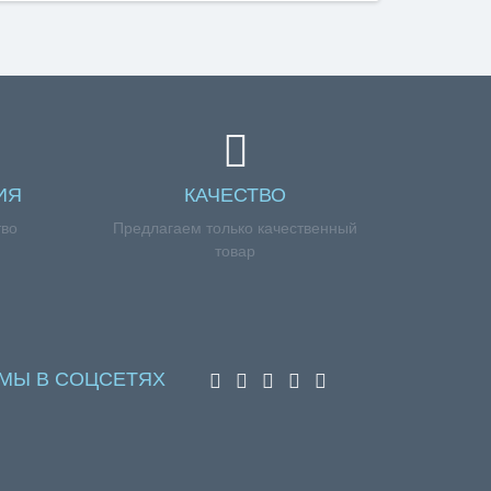
е)», но у вас возникли сложности соформлением
ИЯ
КАЧЕСТВО
тво
Предлагаем только качественный
товар
МЫ В СОЦСЕТЯХ