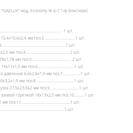
 "GAZLUX" мод. Economy W-6-C1 (в блистере)
.................................................. 1 шт.
,4 мм поз.2...................................1 шт.
...................................................1 шт.
................................................2 шт.
з.5............................................ 2 шт.
м поз.6.........................................1 шт.
ния 6,4х2,6х1,9 мм поз.7....................1 шт.
 поз.8...........................................1 шт.
23,5х2 мм поз.9.................................1 шт.
вой горелкой 18х13х2,5 мм поз.10............1 шт.
.................................................1 шт.
.....................................................1 шт.