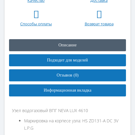
Качество
Доставка
Способы оплаты
Возврат товара
Описание
Подходит для моделей
Отзывов (0)
Информационная вкладка
Узел водогазовый ВПГ NEVA LUX 4610
Маркировка на корпесе узла: HS ZD131-A DC 3V
L.P.G