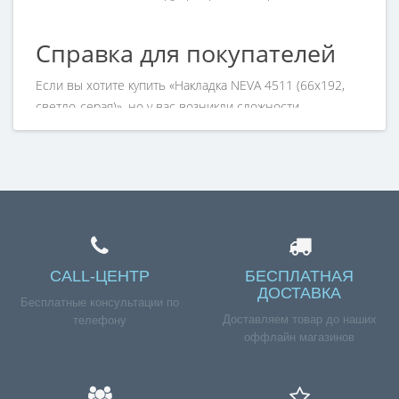
Справка для покупателей
Если вы хотите купить «Накладка NEVA 4511 (66х192,
светло-серая)», но у вас возникли сложности
соформлением заказа, обращайтесь к нашим
менеджерам по номеру телефона +7 (960) 579-09-09.
CALL-ЦЕНТР
БЕСПЛАТНАЯ
ДОСТАВКА
Бесплатные консультации по
Доставляем товар до наших
телефону
оффлайн магазинов