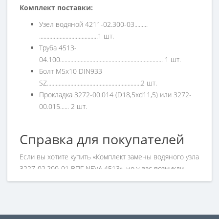
Комплект поставки:
Узел водяной 4211-02.300-03.........
........................................1 шт.
Труба 4513-
04.100...................................................................... 1 шт.
Болт М5х10 DIN933
SZ................................................................2 шт.
Прокладка 3272-00.014 (D18,5хd11,5) или 3272-
00.015...... 2 шт.
Справка для покупателей
Если вы хотите купить «Комплект замены водяного узла
3227-02.200-01 ВПГ NEVA 4513», но у вас возникли
сложности соформлением заказа, обращайтесь к
нашим менеджерам по номеру телефона +7 (960) 579-
09-09.