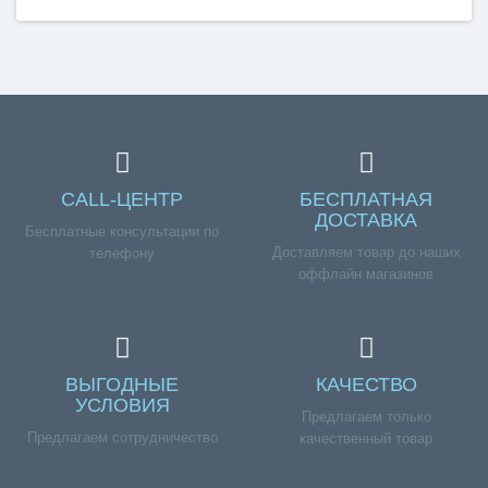
обращайтесь к нашим менеджерам по номеру
телефона +7 (960) 579-09-09.
CALL-ЦЕНТР
БЕСПЛАТНАЯ
ДОСТАВКА
Бесплатные консультации по
Доставляем товар до наших
телефону
оффлайн магазинов
ВЫГОДНЫЕ
КАЧЕСТВО
УСЛОВИЯ
Предлагаем только
Предлагаем сотрудничество
качественный товар