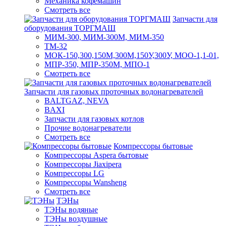
Механика кофемашин
Смотреть все
Запчасти для
оборудования ТОРГМАШ
МИМ-300, МИМ-300М, МИМ-350
ТМ-32
МОК-150,300,150М,300М,150У,300У, МОО-1,1-01,
МПР-350, МПР-350М, МПО-1
Смотреть все
Запчасти для газовых проточных водонагревателей
BALTGAZ, NEVA
BAXI
Запчасти для газовых котлов
Прочие водонагреватели
Смотреть все
Компрессоры бытовые
Компрессоры Aspera бытовые
Компрессоры Jiaxipera
Компрессоры LG
Компрессоры Wansheng
Смотреть все
ТЭНы
ТЭНы водяные
ТЭНы воздушные