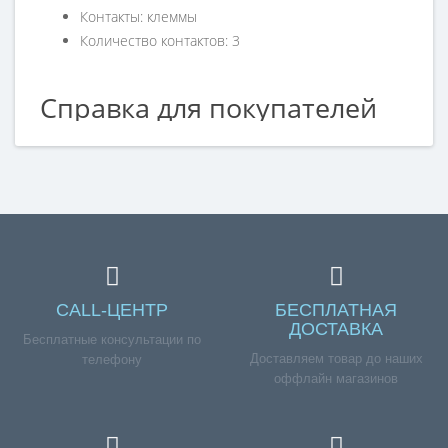
Контакты: клеммы
Количество контактов: 3
Справка для покупателей
Если вы хотите купить «Батарейный отсек ВПГ BaltGaz
Premium 12, 14», но у вас возникли сложности
соформлением заказа, обращайтесь к нашим
менеджерам по номеру телефона +7 (960) 579-09-09.
CALL-ЦЕНТР
БЕСПЛАТНАЯ
ДОСТАВКА
Бесплатные консультации по
Доставляем товар до наших
телефону
оффлайн магазинов