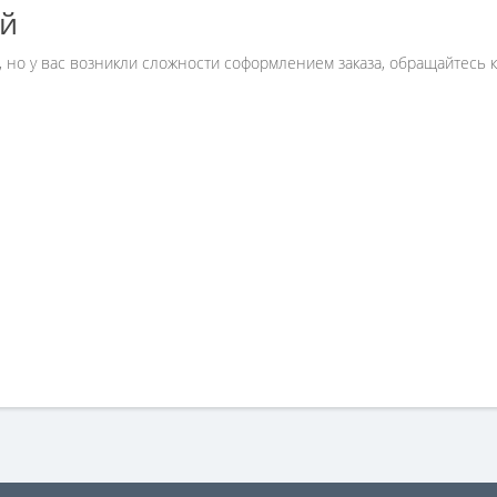
ей
B», но у вас возникли сложности соформлением заказа, обращайтес