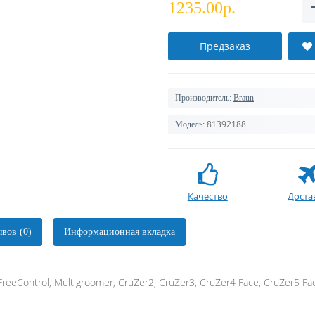
1235.00р.
Предзаказ
Производитель:
Braun
81392188
Модель:
Качество
Доста
вов (0)
Информационная вкладка
reeControl, Multigroomer, CruZer2, CruZer3, CruZer4 Face, CruZer5 Fa