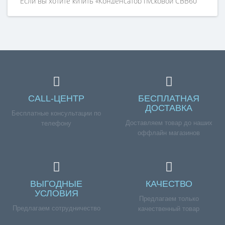
Если вы хотите купить «Конденсатор пусковой CBB60
(130uF, 450V)», но у вас возникли сложности
соформлением заказа, обращайтесь к нашим
менеджерам по номеру телефона +7 (960) 579-09-09.
CALL-ЦЕНТР
БЕСПЛАТНАЯ
ДОСТАВКА
Бесплатные консультации по
Доставляем товар до наших
телефону
оффлайн магазинов
ВЫГОДНЫЕ
КАЧЕСТВО
УСЛОВИЯ
Предлагаем только
Предлагаем сотрудничество
качественный товар