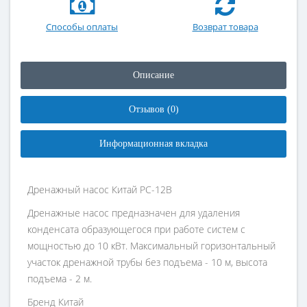
Способы оплаты
Возврат товара
Описание
Отзывов (0)
Информационная вкладка
Дренажный насос Китай PC-12B
Дренажные насос предназначен для удаления
конденсата образующегося при работе систем с
мощностью до 10 кВт. Максимальный горизонтальный
участок дренажной трубы без подъема - 10 м, высота
подъема - 2 м.
Бренд
Китай