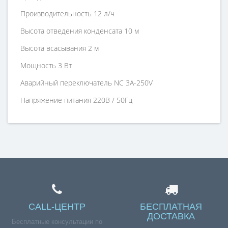
Производительность
12 л/ч
Высота отведения конденсата
10 м
Высота всасывания
2 м
Мощность
3 Вт
Аварийный переключатель
NC 3A-250V
Напряжение питания
220В / 50Гц
Уровень шума
<16 дБа
Размеры
125х64х50 м
Вес
250 г
Справка для покупателей
Если вы хотите купить «Дренажный насос PC-12B», но у
CALL-ЦЕНТР
БЕСПЛАТНАЯ
ДОСТАВКА
вас возникли сложности соформлением заказа,
Бесплатные консультации по