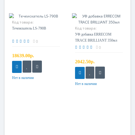
Код товара:
Код товара:
Течеискатель LS-790B
TR11103.01.S3
УФ добавка ERRECOM
TRACE BRILLIANT 350мл
0
0
18639.00р.
2042.50р.
Нет в наличии
Нет в наличии