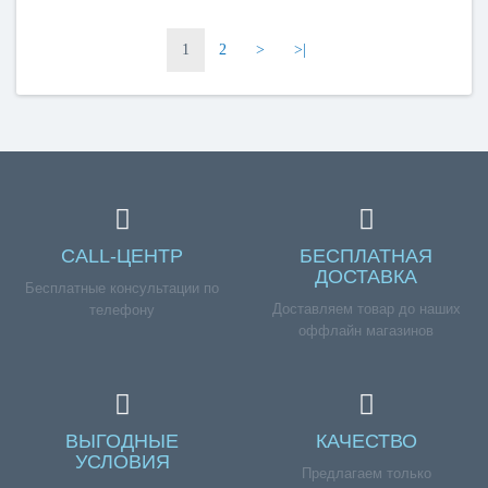
1
2
>
>|
CALL-ЦЕНТР
БЕСПЛАТНАЯ
ДОСТАВКА
Бесплатные консультации по
Доставляем товар до наших
телефону
оффлайн магазинов
ВЫГОДНЫЕ
КАЧЕСТВО
УСЛОВИЯ
Предлагаем только