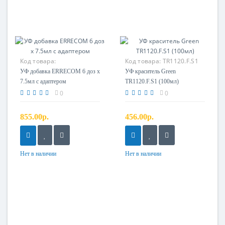
Код товара:
Код товара:
TR1120.F.S1
TR1058.A6.J7.P1
УФ добавка ERRECOM 6 доз х
УФ краситель Green
7.5мл с адаптером
TR1120.F.S1 (100мл)
0
0
855.00р.
456.00р.
Нет в наличии
Нет в наличии