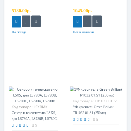
5130.00р.
1045.00р.
На складе
Нет в наличии
Код товара:
TR1032.01.S1
Код товара:
LSXBMK
УФ краситель Green Briliant
Сенсор к течеискателю LSXS,
TR1032.01.S1 (250мл)
для LS780A, LS780B, LS780C,
0
LS790A, LS790B
0