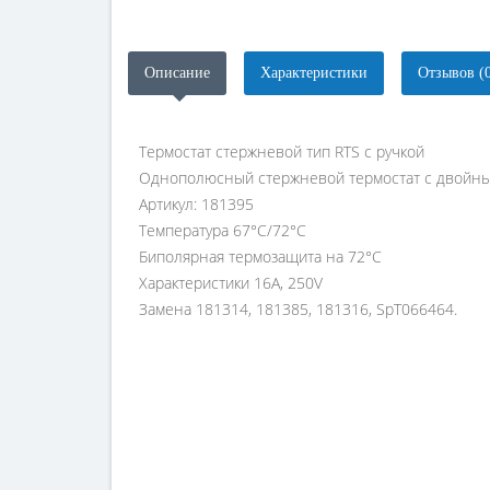
Описание
Характеристики
Отзывов (
Термостат стержневой тип RTS с ручкой
Однополюсный стержневой термостат с двойн
Артикул: 181395
Температура 67°С/72°С
Биполярная термозащита на 72°С
Характеристики 16A, 250V
Замена 181314, 181385, 181316, SpT066464.