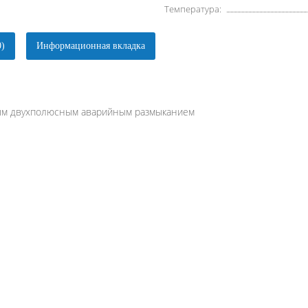
Температура:
0)
Информационная вкладка
ым двухполюсным аварийным размыканием