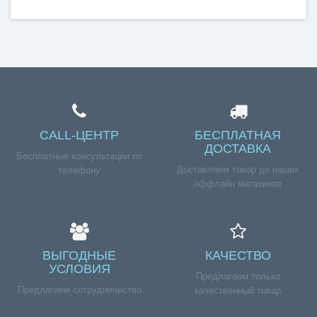
Справка для покупателей
Если вы хотите купить «ТЭН водонагревателя RF 2000W
(1,0+1,0) M4, медь, двойной, фл. 64mm конт по ВИНТЫ»,
но у вас возникли сложности соформлением заказа,
обращайтесь к нашим менеджерам по номеру
телефона +7 (960) 579-09-09.
CALL-ЦЕНТР
БЕСПЛАТНАЯ
ДОСТАВКА
Бесплатные консультации по
Доставляем товар до наших
телефону
оффлайн магазинов
ВЫГОДНЫЕ
КАЧЕСТВО
УСЛОВИЯ
Предлагаем только
Предлагаем сотрудничество
качественный товар