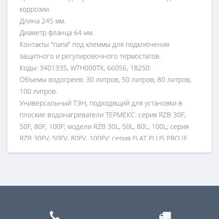
коррозии.
Длина 245 мм.
Диаметр фланца 64 мм.
Контакты "папа" под клеммы для подключения
защитного и регулировочного термостатов.
Коды: 3401335, WTH000TX, 66056, 18250.
Объемы водогреев: 30 литров, 50 литров, 80 литров,
100 литров.
Универсальный ТЭН, подходящий для установки в
плоские водонагреватели ТЕРМЕКС: серия RZB 30F,
50F, 80F, 100F; модели RZB 30L, 50L, 80L, 100L; серия
RZB 30FV, 50FV, 80FV, 100FV; серия FLAT PLUS PRO IF
30V, 50V, 80V, 100V; серия FLAT DIAMOND TOUCH ID
30V, 50V, 80V, 100V.
Устанавливается совместно с греющим элементом на
1300 Вт в один из двух баков бойлера с помощью
прижимной пластины.