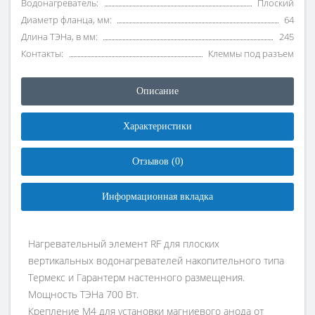
Водонагреватель:
Плоский
Диаметр фланца, мм:
64
Длина ТЭНа, в мм:
245
Контакты:
Клеммы под разъем
Описание
Характеристики
Отзывов (0)
Информационная вкладка
Нагревательный элемент RF для плоских
вертикальных водонагревателей накопительного типа
Термекс и Гарантерм настенного размещения.
Мощность ТЭНа 700 Вт.
Крепление M4 для установки магниевого анода от