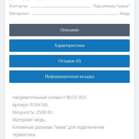
Контакты:
Под клеммы "мама"
Материал:
Медь
Описание
Характеристики
Отзывов (0)
Информационная вкладка
Нагревательный элемент RECO RCF.
Артикул: R184160.
Мощность: 2500 Вт.
Материал: медь.
Клеммные разъемы "мама" для подключения
термостата.