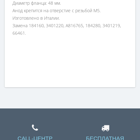
Диаметр фланца: 48 мм.
Анод крепится на отверстие с резьбой М5.
Изготовлено в Италии.
Замена 184160, 3401220, A816765, 184280, 3401219,
66461.
CALL-ЦЕНТР
БЕСПЛАТНАЯ