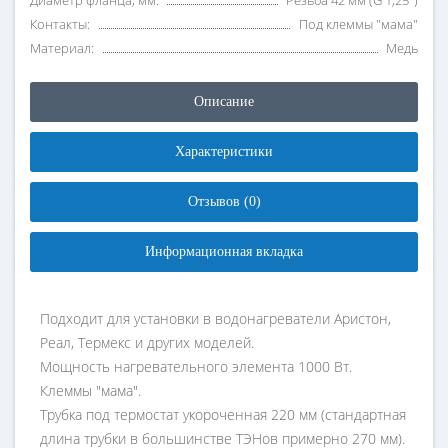
Диаметр фланца, мм:
Резьба 42 мм (G 1,25")
Контакты:
Под клеммы "мама"
Материал:
Медь
Описание
Характеристики
Отзывов (0)
Информационная вкладка
Подходит для установки в водонагреватели Аристон,
Реал, Термекс и других моделей.
Мощность нагревательного элемента 1000 Вт.
Клеммы "мама".
Трубка под термостат укороченная 220 мм (стандартная
длина трубки в большинстве ТЭНов примерно 270 мм).