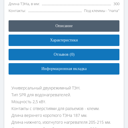
Длина ТЭНа, в мм:
300
Контакты:
Под клеммы - "папа"
Описание
Характеристики
Отзывов (0)
Информационная вкладка
Универсальный двухрежимный ТЭН.
Тип SPR для водонагревателей.
Мощность 2,5 кВт.
Контакты с отверстиями для разъемов - клемм.
Длина верхнего короткого ТЭНа 187 мм.
Длина нижнего, изогнутого нагревателя 205-215 мм.