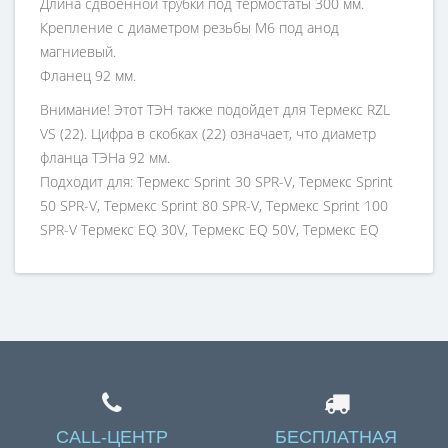
Длина сдвоенной трубки под термостаты 300 мм.
Крепление с диаметром резьбы М6 под анод
магниевый.
Фланец 92 мм.
Внимание! Этот ТЭН также подойдет для Термекс RZL
VS (22). Цифра в скобках (22) означает, что диаметр
фланца ТЭНа 92 мм.
Подходит для: Термекс Sprint 30 SPR-V, Термекс Sprint
50 SPR-V, Термекс Sprint 80 SPR-V, Термекс Sprint 100
SPR-V Термекс EQ 30V, Термекс EQ 50V, Термекс EQ
80V, Термекс EQ 100V, IR 30 V, IR 40 V, IR 50 V.
CALL-ЦЕНТР
БЕСПЛАТНАЯ