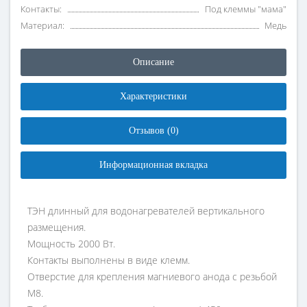
Контакты:
Под клеммы "мама"
Материал:
Медь
Описание
Характеристики
Отзывов (0)
Информационная вкладка
ТЭН длинный для водонагревателей вертикального
размещения.
Мощность 2000 Вт.
Контакты выполнены в виде клемм.
Отверстие для крепления магниевого анода с резьбой
М8.