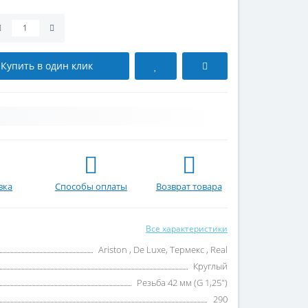
Купить в один клик
вка
Способы оплаты
Возврат товара
Все характеристики
Ariston , De Luxe, Термекс , Real
Круглый
Резьба 42 мм (G 1,25")
290