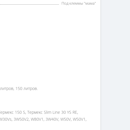
Под клеммы "мама"
 литров, 150 литров.
рмекс 150 S, Термекс Slim Line 30 YS RE,
, 4W30Vs, 3W50V2, W80V1, 3W40V, W50V, W50V1,