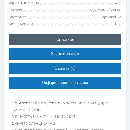
Длина ТЭНа, в мм:
480
Контакты:
Под клеммы "мама"
Материал:
Нержавейка
Мощность, Вт:
2000
Описание
Характеристики
Отзывов (0)
Информационная вкладка
Нержавеющий нагреватель электрический с двумя
сухими ТЭНами.
Мощность 0,7 кВт + 1,3 кВт (2 кВт).
Диаметр фланца 64 мм.