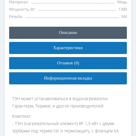
Материал:
Медь
Мощность, Вт:
1300
Резьба:
M4
Описание
Характеристики
Отзывов (0)
Информационная вкладка
ТЭН может устанавливаться в водонагреватели
Гарантерм, Термекс и других производителей.
Комплект:
- ТЭН (нагревательный элемент) RF 1,3 кВт с двумя
трубками под термостат и термозащиту, с фланцем 64