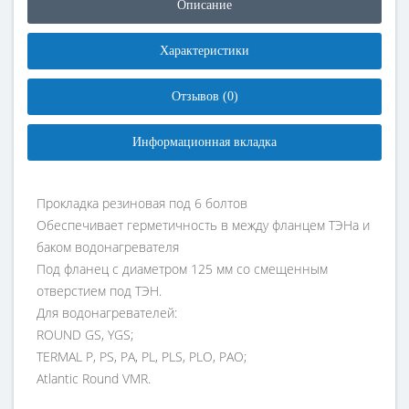
Описание
Характеристики
Отзывов (0)
Информационная вкладка
Прокладка резиновая под 6 болтов
Обеспечивает герметичность в между фланцем ТЭНа и
баком водонагревателя
Под фланец с диаметром 125 мм со смещенным
отверстием под ТЭН.
Для водонагревателей:
ROUND GS, YGS;
TERMAL P, PS, PA, PL, PLS, PLO, PAO;
Atlantic Round VMR.