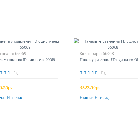
 товара:
66069
Код товара:
66068
ль управления ID с дисплеем 66069
Панель управления FD с дисплеем 6
0
0
0.55р.
3323.50р.
чие:
На складе
Наличие:
На складе
Купить
Купить