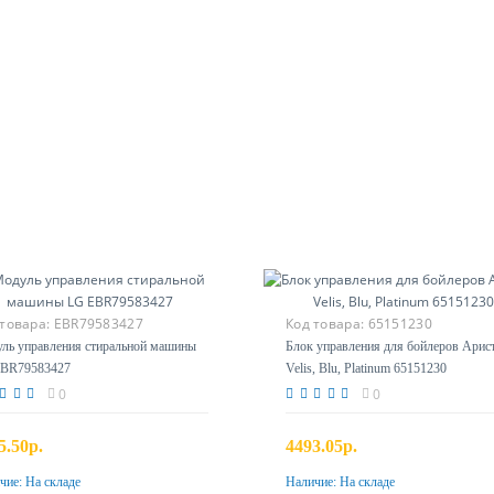
 товара:
EBR79583427
Код товара:
65151230
ль управления стиральной машины
Блок управления для бойлеров Арис
BR79583427
Velis, Blu, Platinum 65151230
0
0
5.50р.
4493.05р.
чие:
На складе
Наличие:
На складе
Купить
Купить