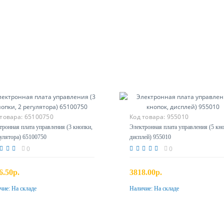
 товара:
65100750
Код товара:
955010
тронная плата управления (3 кнопки,
Электронная плата управления (5 кн
гулятора) 65100750
дисплей) 955010
0
0
6.50р.
3818.00р.
чие:
На складе
Наличие:
На складе
Купить
Купить