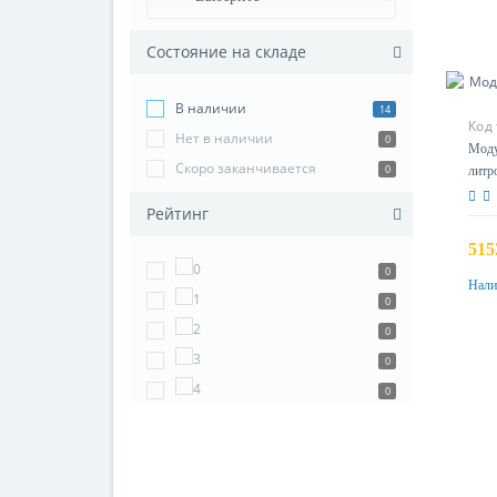
Состояние на складе
В наличии
14
Код
Нет в наличии
0
Моду
Скоро заканчивается
0
литр
Рейтинг
515
0
Нали
0
0
0
0