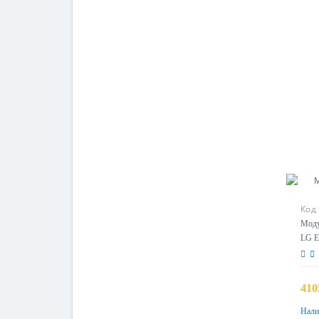
Код
Моду
LG E
410
Нали