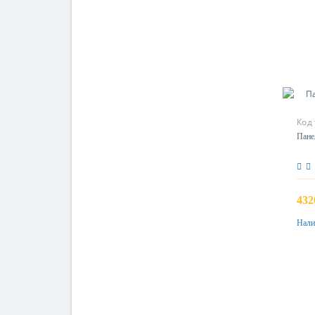
Код
Пане
432
Нали