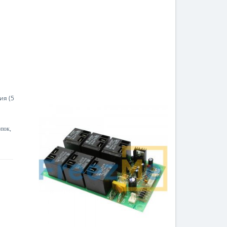
опок,