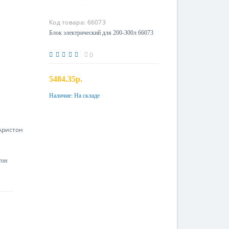
Код товара:
66073
Блок электрический для 200-300л 66073
0
5484.35р.
Наличие:
На складе
Купить
тон