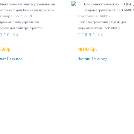
 товара:
65152900
Код товара:
66067
тронная плата управления
Блок электрический FD (04) для
mowatt для бойлера Аристон
водонагревателя RZB 66067
0
0
5.00р.
4819.65р.
чие:
На складе
Наличие:
На складе
Купить
Купить