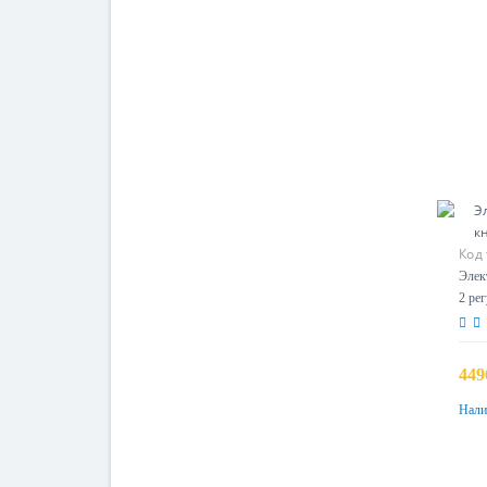
Код
Элек
2 ре
449
Нали