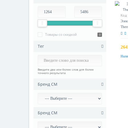
Код
Элек
Ther
Товары со скидкой
0
Тег
264
Нали
Введите два или более слов для более
точного результата
Бренд СМ
Бренд СМ