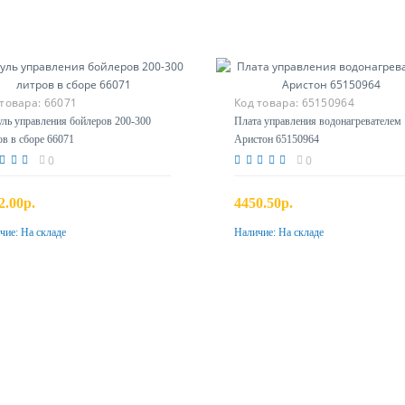
 товара:
66071
Код товара:
65150964
ль управления бойлеров 200-300
Плата управления водонагревателем
ов в сборе 66071
Аристон 65150964
0
0
2.00р.
4450.50р.
чие:
На складе
Наличие:
На складе
Купить
Купить