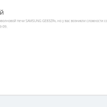
ей
роволновой печи SAMSUNG GE83ZR», но у вас возникли сложности с
9-09.