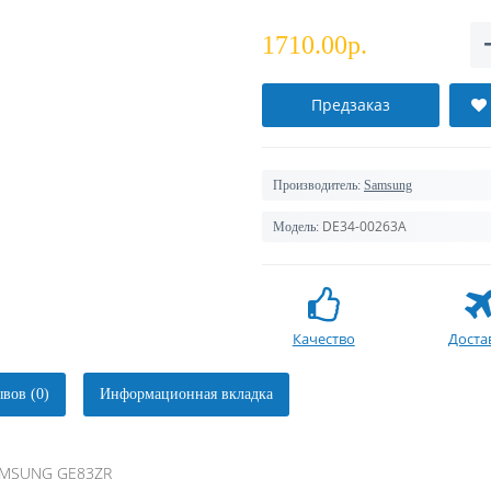
1710.00р.
Предзаказ
Производитель:
Samsung
DE34-00263A
Модель:
Качество
Доста
вов (0)
Информационная вкладка
SAMSUNG GE83ZR