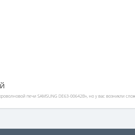
ей
икроволновой печи SAMSUNG DE63-00642B», но у вас возникли слож
 579-09-09.