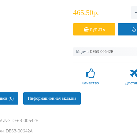
465.50р.
Купить
DE63-00642B
Модель:
Качество
Доста
вов (0)
Информационная вкладка
MSUNG DE63-00642B
ки: DE63-00642A