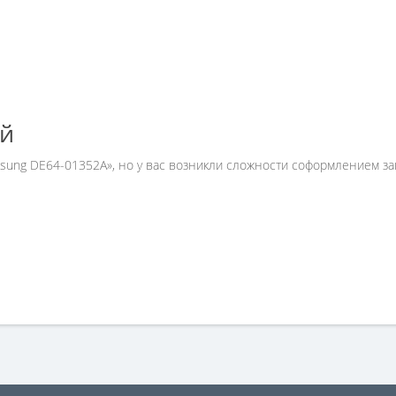
ей
sung DE64-01352A», но у вас возникли сложности соформлением з