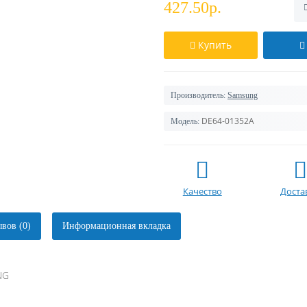
427.50р.
Купить
Производитель:
Samsung
DE64-01352A
Модель:
Качество
Доста
вов (0)
Информационная вкладка
NG