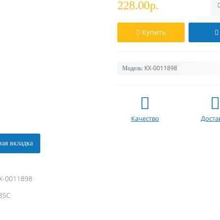
228.00р.
Купить
КХ-0011898
Модель:
Качество
Доста
ая вкладка
КХ-0011898
 85C