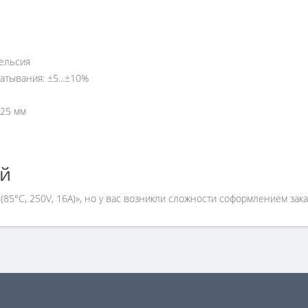
Цельсия
атывания:
±5...±10%
 25 мм
ей
 (85°С, 250V, 16A)», но у вас возникли сложности соформлением за