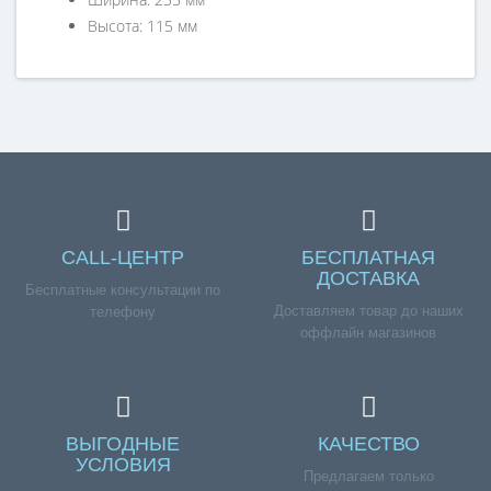
Высота: 115 мм
Справка для покупателей
Если вы хотите купить «Малая крышка люка стиральной
машины SAMSUNG ADD WASH», но у вас возникли
сложности соформлением заказа, обращайтесь к
нашим менеджерам по номеру телефона +7 (960) 579-
09-09.
CALL-ЦЕНТР
БЕСПЛАТНАЯ
ДОСТАВКА
Бесплатные консультации по
Доставляем товар до наших
телефону
оффлайн магазинов
ВЫГОДНЫЕ
КАЧЕСТВО
УСЛОВИЯ
Предлагаем только