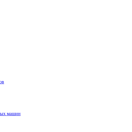
ов
ьных машин