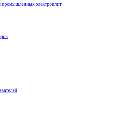
ля промышленных электроплит
еров
евателей