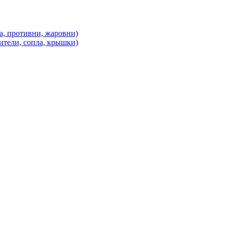
а, противни, жаровни)
ители, сопла, крышки)