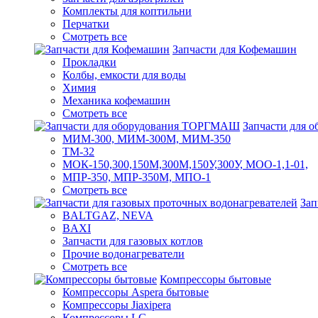
Комплекты для коптильни
Перчатки
Смотреть все
Запчасти для Кофемашин
Прокладки
Колбы, емкости для воды
Химия
Механика кофемашин
Смотреть все
Запчасти для
МИМ-300, МИМ-300М, МИМ-350
ТМ-32
МОК-150,300,150М,300М,150У,300У, МОО-1,1-01,
МПР-350, МПР-350М, МПО-1
Смотреть все
Зап
BALTGAZ, NEVA
BAXI
Запчасти для газовых котлов
Прочие водонагреватели
Смотреть все
Компрессоры бытовые
Компрессоры Aspera бытовые
Компрессоры Jiaxipera
Компрессоры LG