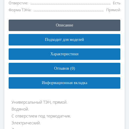
Отверстие:
Есть
Форма ТЭНа:
Прямой
Описание
Подходит для моделей
Характеристики
Отзывов (0)
Информационная вкладка
Универсальный ТЭН, прямой.
Водяной.
С отверстием под термодатчик.
Электрический.