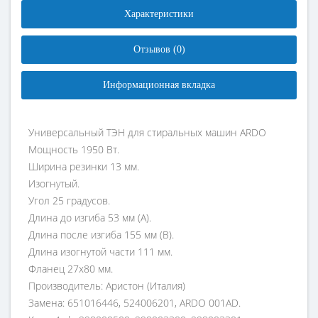
Характеристики
Отзывов (0)
Информационная вкладка
Универсальный ТЭН для стиральных машин ARDO
Мощность 1950 Вт.
Ширина резинки 13 мм.
Изогнутый.
Угол 25 градусов.
Длина до изгиба 53 мм (А).
Длина после изгиба 155 мм (В).
Длина изогнутой части 111 мм.
Фланец 27х80 мм.
Производитель: Аристон (Италия)
Замена: 651016446, 524006201, ARDO 001AD.