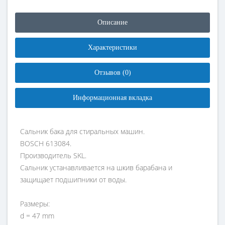
Описание
Характеристики
Отзывов (0)
Информационная вкладка
Сальник бака для стиральных машин.
BOSCH 613084.
Производитель SKL.
Сальник устанавливается на шкив барабана и
защищает подшипники от воды.
Размеры:
d = 47 mm