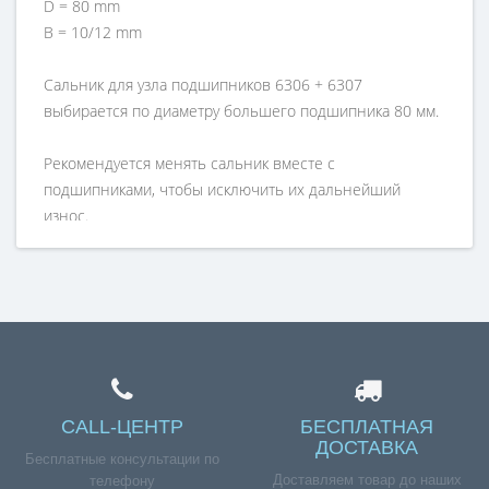
D = 80 mm
B = 10/12 mm
Сальник для узла подшипников 6306 + 6307
выбирается по диаметру большего подшипника 80 мм.
Рекомендуется менять сальник вместе с
подшипниками, чтобы исключить их дальнейший
износ.
Сальник подходит к стиральным машинам: Bosch
WBB24751NL/13
CALL-ЦЕНТР
БЕСПЛАТНАЯ
ДОСТАВКА
Бесплатные консультации по
Доставляем товар до наших
телефону