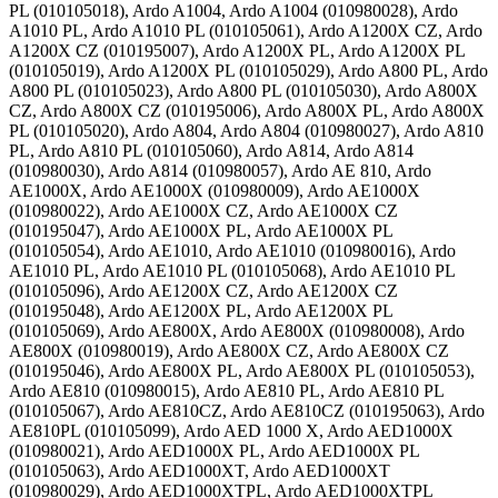
PL (010105018), Ardo A1004, Ardo A1004 (010980028), Ardo
A1010 PL, Ardo A1010 PL (010105061), Ardo A1200X CZ, Ardo
A1200X CZ (010195007), Ardo A1200X PL, Ardo A1200X PL
(010105019), Ardo A1200X PL (010105029), Ardo A800 PL, Ardo
A800 PL (010105023), Ardo A800 PL (010105030), Ardo A800X
CZ, Ardo A800X CZ (010195006), Ardo A800X PL, Ardo A800X
PL (010105020), Ardo A804, Ardo A804 (010980027), Ardo A810
PL, Ardo A810 PL (010105060), Ardo A814, Ardo A814
(010980030), Ardo A814 (010980057), Ardo AE 810, Ardo
AE1000X, Ardo AE1000X (010980009), Ardo AE1000X
(010980022), Ardo AE1000X CZ, Ardo AE1000X CZ
(010195047), Ardo AE1000X PL, Ardo AE1000X PL
(010105054), Ardo AE1010, Ardo AE1010 (010980016), Ardo
AE1010 PL, Ardo AE1010 PL (010105068), Ardo AE1010 PL
(010105096), Ardo AE1200X CZ, Ardo AE1200X CZ
(010195048), Ardo AE1200X PL, Ardo AE1200X PL
(010105069), Ardo AE800X, Ardo AE800X (010980008), Ardo
AE800X (010980019), Ardo AE800X CZ, Ardo AE800X CZ
(010195046), Ardo AE800X PL, Ardo AE800X PL (010105053),
Ardo AE810 (010980015), Ardo AE810 PL, Ardo AE810 PL
(010105067), Ardo AE810CZ, Ardo AE810CZ (010195063), Ardo
AE810PL (010105099), Ardo AED 1000 X, Ardo AED1000X
(010980021), Ardo AED1000X PL, Ardo AED1000X PL
(010105063), Ardo AED1000XT, Ardo AED1000XT
(010980029), Ardo AED1000XTPL, Ardo AED1000XTPL