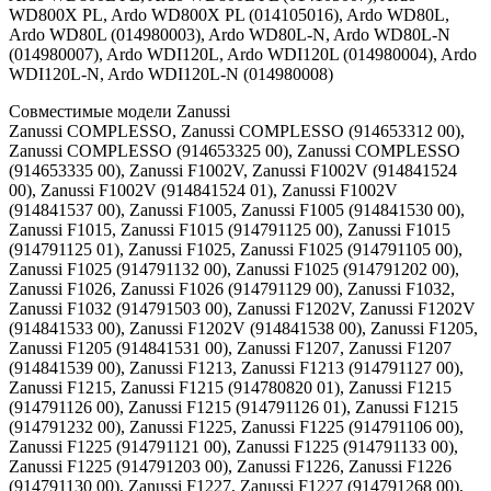
WD800X PL, Ardo WD800X PL (014105016), Ardo WD80L,
Ardo WD80L (014980003), Ardo WD80L-N, Ardo WD80L-N
(014980007), Ardo WDI120L, Ardo WDI120L (014980004), Ardo
WDI120L-N, Ardo WDI120L-N (014980008)
Совместимые модели Zanussi
Zanussi COMPLESSO, Zanussi COMPLESSO (914653312 00), Zanussi COMPLESSO (914653325 00), Zanussi COMPLESSO (914653335 00), Zanussi F1002V, Zanussi F1002V (914841524 00), Zanussi F1002V (914841524 01), Zanussi F1002V (914841537 00), Zanussi F1005, Zanussi F1005 (914841530 00), Zanussi F1015, Zanussi F1015 (914791125 00), Zanussi F1015 (914791125 01), Zanussi F1025, Zanussi F1025 (914791105 00), Zanussi F1025 (914791132 00), Zanussi F1025 (914791202 00), Zanussi F1026, Zanussi F1026 (914791129 00), Zanussi F1032, Zanussi F1032 (914791503 00), Zanussi F1202V, Zanussi F1202V (914841533 00), Zanussi F1202V (914841538 00), Zanussi F1205, Zanussi F1205 (914841531 00), Zanussi F1207, Zanussi F1207 (914841539 00), Zanussi F1213, Zanussi F1213 (914791127 00), Zanussi F1215, Zanussi F1215 (914780820 01), Zanussi F1215 (914791126 00), Zanussi F1215 (914791126 01), Zanussi F1215 (914791232 00), Zanussi F1225, Zanussi F1225 (914791106 00), Zanussi F1225 (914791121 00), Zanussi F1225 (914791133 00), Zanussi F1225 (914791203 00), Zanussi F1226, Zanussi F1226 (914791130 00), Zanussi F1227, Zanussi F1227 (914791268 00), Zanussi F1232, Zanussi F1232 (914791508 00), Zanussi F1246, Zanussi F1246 (914520002 01), Zanussi F1246 (914520002 03), Zanussi F1246 (914520002 05), Zanussi F1246 (914780805 01), Zanussi F1247, Zanussi F1247 (914521009 00), Zanussi F1247 (914521009 02), Zanussi F1247 (914791312 00), Zanussi F1247 (914791312 01), Zanussi F1247 (914791382 00), Zanussi F1256W, Zanussi F1256W (914791120 00), Zanussi FAE1026V, Zanussi FAE1026V (914205110 00), Zanussi FAE1026V (914205110 01), Zanussi FAE1026V (914205201 00), Zanussi FAE1026V (914205201 01), Zanussi FAE1026V (914205201 02), Zanussi FAE1026V (914205201 03), Zanussi FD1016, Zanussi FD1016 (914515021 00), Zanussi FD1016 (914515021 01), Zanussi FD1016 (914515029 00), Zanussi FD1016 (914515029 01), Zanussi FD1026, Zanussi FD1026 (914516008 00), Zanussi FD1216, Zanussi FD1216 (914515022 00), Zanussi FD1216 (914515022 01), Zanussi FD1216 (914515027 00), Zanussi FD1216 (914515027 01), Zanussi FD1216 (914515032 00), Zanussi FD1216 (914515032 01), Zanussi FD1216 (914515051 00), Zanussi FD1226, Zanussi FD1226 (914516009 00), Zanussi FD1226 (914517235 00), Zanussi FE 1024 N, Zanussi FE1004, Zanussi FE1004 (914514507 00), Zanussi FE1004 (914514508 00), Zanussi FE1004 (914514512 00), Zanussi FE1004 (914514512 01), Zanussi FE1004 (914514512 02), Zanussi FE1004 (914514514 00), Zanussi FE1004 (914514514 01), Zanussi FE1004 (914514514 02), Zanussi FE1004 (914514519 00), Zanussi FE1004 (914514519 01), Zanussi FE1004 (914514519 02), Zanussi FE1004 (914514547 00), Zanussi FE1004 (914514547 01), Zanussi FE1005, Zanussi FE1005 (914517248 00), Zanussi FE1005 (914517248 01), Zanussi FE1005 (914517426 00), Zanussi FE1006NN, Zanussi FE1006NN (914901202 02), Zanussi FE1006NN (914901208 01), Zanussi FE1006NN (914901208 02), Zanussi FE1006NN (914901208 03), Zanussi FE1006NN (914901208 04), Zanussi FE1014, Zanussi FE1014 (914515024 00), Zanussi FE1014 (914515024 01), Zanussi FE1024N (914756511 01), Zanussi FE1024N (914756548 00), Zanussi FE1024N (914756548 01), Zanussi FE1026N, Zanussi FE1026N (914756516 01), Zanussi FE1026N (914756547 00), Zanussi FE1026N (914756547 01), Zanussi FE1026N (914756547 02), Zanussi FE1027G, Zanussi FE1027G (914522004 00), Zanussi FE1027G (914522004 01), Zanussi FE1204, Zanussi FE1204 (914514509 00), Zanussi FE1204 (914514509 01), Zanussi FE1204 (914514510 00), Zanussi FE1204 (914514513 00), Zanussi FE1204 (914514513 01), Zanussi FE1204 (914514513 02), Zanussi FE1204 (914514515 00), Zanussi FE1204 (914514515 01), Zanussi FE1204 (914514515 02), Zanussi FE1204 (914514523 00), Zanussi FE1204 (914514523 01), Zanussi FE1204 (914514523 02), Zanussi FE1204 (914514548 00), Zanussi FE1204 (914514548 01), Zanussi FE1205, Zanussi FE1205 (914514516 00), Zanussi FE1205 (914514516 01), Zanussi FE1205 (914514540 00), Zanussi FE1205 (914514540 01), Zanussi FE1205 (914514540 02), Zanussi FE1205 (914517211 00), Zanussi FE1205 (914517211 01), Zanussi FE1205 (914517359 00), Zanussi FE1205 (914517359 01), Zanussi FE1206, Zanussi FE1206 (914517715 01), Zanussi FE1214, Zanussi FE1214 (914515025 00), Zanussi FE1214 (914515025 01), Zanussi FE1214 (914515035 00), Zanussi FE1214 (914516000 00), Zanussi FE1215, Zanussi FE1215 (914516015 00), Zanussi FE825G, Zanussi FE825G (914792723 00), Zanussi FE825G (914792728 00), Zanussi FE827G, Zanussi FE827G (914522003 00), Zanussi FE827G (914522003 01), Zanussi FE904NN, Zanussi FE904NN (914901200 01), Zanussi FE904NN (914901206 00), Zanussi FE904NN (914901206 01), Zanussi FE904NN (914901206 02), Zanussi FE904NN (914901206 03), Zanussi FE925N, Zanussi FE925N (914756510 01), Zanussi FE925N (914756546 00), Zanussi FE925N (914756546 01), Zanussi FJ1054W, Zanussi FJ1054W (914512829 00), Zanussi FJ1254W, Zanussi FJ1254W (914512815 00), Zanussi FJE1005, Zanussi FJE1005 (914512734 00), Zanussi FJE1005 (914512734 01), Zanussi FJE1006, Zanussi FJE1006 (914512725 00), Zanussi FJE1006 (914512725 01), Zanussi FJE1006 (914512788 00), Zanussi FJE1006 (914512789 00), Zanussi FJE1204, Zanussi FJE1204 (914512771 00), Zanussi FJE1204 (914512771 01), Zanussi FJE1205, Zanussi FJE1205 (914512775 00), Zanussi FJE1205 (914512775 01), Zanussi FJE1205 (914516318 00), Zanussi FJE1205 (914516318 01), Zanussi FJE1205 (914516381 00), Zanussi FJE1205 (914516381 01), Zanussi FJE1205 (914516381 02), Zanussi FJE1206, Zanussi FJE1206 (914512726 00), Zanussi FJE1206 (914512728 00), Zanussi FJE1206 (914512729 00), Zanussi FJE1206 (914512798 00), Zanussi FJE1206 (914512798 01), Zanussi FJE1206 (914512799 00), Zanussi FJE1206 (914512800 00), Zanussi FJE904, Zanussi FJE904 (914516303 00), Zanussi FJE904 (914516380 00), Zanussi FJE904 (914516380 01), Zanussi FJE904 (914516380 02), Zanussi FJR1254W, Zanussi FJR1254W (914516301 00), Zanussi FJS1025W, Zanussi FJS1025W (914512719 00), Zanussi FJS1025W (914512719 01), Zanussi FJS1094, Zanussi FJS1094 (914798000 00), Zanussi FJS1225W, Zanussi FJS1225W (914512720 00), Zanussi FJS1225W (914512801 00), Zanussi FJS1225W (914512801 01), Zanussi FJS1296, Zanussi FJS1296 (914798001 00), Zanussi FL1001, Zanussi FL1001 (914512735 00), Zanussi FL1001 (914512735 01), Zanussi FL1008, Zanussi FL1008 (914791255 00), Zanussi FL1008 (914791506 00), Zanussi FL1015, Zanussi FL1015 (914791251 00), Zanussi FL1018, Zanussi FL1018 (914791249 00), Zanussi FL1090, Zanussi FL1090 (914517032 00), Zanussi FL1090ALU, Zanussi FL1090ALU (914517033 00), Zanussi FL1108, Zanussi FL1108 (914791144 00), Zanussi FL1108ALU, Zanussi FL1108ALU (914791247 00), Zanussi FL1201, Zanussi FL1201 (914512736 00), Zanussi FL1201 (914512772 00), Zanussi FL1201 (914512772 01), Zanussi FL1201 (914512772 02), Zanussi FL1208, Zanussi FL1208 (914791198 00), Zanussi FL1231, Zanussi FL1231 (914791242 00), Zanussi FLD1006, Zanussi FLD1006 (914841000 00), Zanussi FLD1206, Zanussi FLD1206 (914841001 00), Zanussi FLE1015W, Zanussi FLE1015W (914514504 00), Zanussi FLE1016W, Zanussi FLE1016W (914514535 00), Zanussi FLE1016W (914514535 01), Zanussi FLE1016W (914514535 02), Zanussi FLE1115W, Zanussi FLE1115W (914514505 00), Zanussi FLE1116W, Zanussi FLE1116W (914514536 00), Zanussi FLE1116W (914514536 01), Zanussi FLE1116W (914514536 02), Zanussi FLE1215W, Zanussi FLE1215W (914514506 00), Zanussi FLE1216W, Zanussi FLE1216W (914514537 00), Zanussi FLE1216W (914514537 01), Zanussi FLE1216W (914514537 02), Zanussi FLN1008, Zanussi FLN1008 (914841511 00), Zanussi FLN1008 (914841511 01), Zanussi FLN1009, Zanussi FLN1009 (914514501 00), Zanussi FLN1009 (914514501 01), Zanussi FLN1009 (914514501 02), Zanussi FLN1209, Zanussi FLN1209 (914512717 00), Zanussi FLN1209 (914512717 01), Zanussi FM1003, Zanussi FM1003 (914841705 00), Zanussi FM1203, Zanussi FM1203 (914841706 00), Zanussi FR1250S, Zanussi FR1250S (914516006 00), Zanussi FR1250W, Zanussi FR1250W (914516005 00), Zanussi FR1250W (914517240 00), Zanussi FS1055W, Zanussi FS1055W (914791100 00), Zanussi FS1055W (914791164 00), Zanussi FS1155W, Zanussi FS1155W (914791101 00), Zanussi FS1155W (914791165 00), Zanussi FS1255S, Zanussi FS1255S (914791104 00), Zanussi FS1255S (914791168 00), Zanussi FS1255W, Zanussi FS1255W (914791102 00), Zanussi FS1255W (914791166 00), Zanussi FV1035N, Zanussi FV1035N (914756223 01), Zanussi FV1035N (914756236 00), Zanussi FV825N, Zanussi FV825N (914756200 01), Zanussi FV825N (914756237 00), Zanussi FV850N, Zanussi FV850N (914756221 01), Zanussi FV850N (914756227 00), Zanussi FV850N (914756227 01), Zanussi FX1165W, Zanussi FX1165W (914792702 00), Zanussi IZ10, Zanussi IZ10 (914513033 00), Zanussi IZ10 (914513033 01), Zanussi IZ10 (914513034 00), Zanussi IZ10 (914513044 00), Zanussi IZ10 (914513045 00), Zanussi IZ10 (914513052 00), Zanussi IZ10 (914513052 01), Zanussi IZ10 (914513062 00), Zanussi IZ10 (914513066 00), Zanussi IZ10 (914513066 01), Zanussi IZ10 (914513088 00), Zanussi IZ10 (914513122 01), Zanussi IZ1000, Zanussi IZ1000 (914513022 00), Zanussi IZ10ALU, Zanussi IZ10ALU (914513089 00), Zanussi IZ12, Zanussi IZ12 (914513004 00), Zanussi IZ12 (914513012 00), Zanussi IZ12 (914513012 01), Zanussi IZ12 (914513016 00), Zanussi IZ12 (914513029 00), Zanussi IZ12 (914513029 01), Zanussi IZ12 (914513035 00), Zanussi IZ12 (914513047 00), Zanussi IZ12 (914513047 01), Zanussi IZ12 (914513048 00), Zanussi IZ12 (914513048 01), Zanussi IZ12 (914513063 00), Zanussi IZ12 (914513063 01), Zanussi IZ12 (914513105 00), Zanussi RUBINO12, Zanussi RUBINO12 (914798001 01), Zanussi RUBINO12 (914798001 02), Zanussi RUBINO1200, Zanussi RUBINO1200 (914798005 00), Zanussi UMBRIA, Zanussi UMBRIA (914603202 00), Zanussi W1002, Zanussi W1002 (914600503 00), Zanussi W1002 (914600508 00), Zanussi W1002 (914600509 00), Zanussi W1002 (914600512 00), Zanussi W1002 (914600528 00), Zanussi W1002 (914600535 00), Zanussi W1003, Zanussi W1003 (914600513 00), Zanussi W1106, Zanussi W1106 (914653318 00), Zanussi W1202, Zanussi W1202 (914634546 01), Zanussi W1206, Zanussi W1206