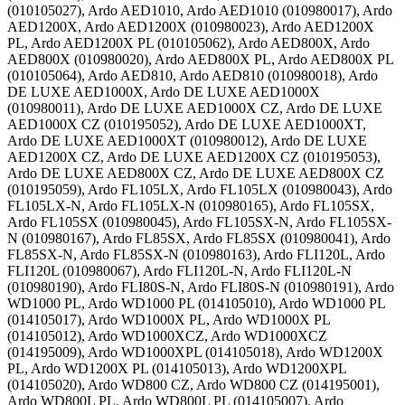
(010105027), Ardo AED1010, Ardo AED1010 (010980017), Ardo
AED1200X, Ardo AED1200X (010980023), Ardo AED1200X
PL, Ardo AED1200X PL (010105062), Ardo AED800X, Ardo
AED800X (010980020), Ardo AED800X PL, Ardo AED800X PL
(010105064), Ardo AED810, Ardo AED810 (010980018), Ardo
DE LUXE AED1000X, Ardo DE LUXE AED1000X
(010980011), Ardo DE LUXE AED1000X CZ, Ardo DE LUXE
AED1000X CZ (010195052), Ardo DE LUXE AED1000XT,
Ardo DE LUXE AED1000XT (010980012), Ardo DE LUXE
AED1200X CZ, Ardo DE LUXE AED1200X CZ (010195053),
Ardo DE LUXE AED800X CZ, Ardo DE LUXE AED800X CZ
(010195059), Ardo FL105LX, Ardo FL105LX (010980043), Ardo
FL105LX-N, Ardo FL105LX-N (010980165), Ardo FL105SX,
Ardo FL105SX (010980045), Ardo FL105SX-N, Ardo FL105SX-
N (010980167), Ardo FL85SX, Ardo FL85SX (010980041), Ardo
FL85SX-N, Ardo FL85SX-N (010980163), Ardo FLI120L, Ardo
FLI120L (010980067), Ardo FLI120L-N, Ardo FLI120L-N
(010980190), Ardo FLI80S-N, Ardo FLI80S-N (010980191), Ardo
WD1000 PL, Ardo WD1000 PL (014105010), Ardo WD1000 PL
(014105017), Ardo WD1000X PL, Ardo WD1000X PL
(014105012), Ardo WD1000XCZ, Ardo WD1000XCZ
(014195009), Ardo WD1000XPL (014105018), Ardo WD1200X
PL, Ardo WD1200X PL (014105013), Ardo WD1200XPL
(014105020), Ardo WD800 CZ, Ardo WD800 CZ (014195001),
Ardo WD800L PL, Ardo WD800L PL (014105007), Ardo