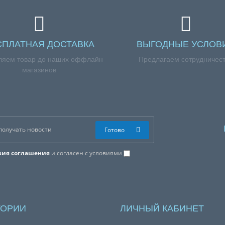
0 профиль H, количество дорожек 8 шт., длина 1075 мм, цвет чер
СПЛАТНАЯ ДОСТАВКА
ВЫГОДНЫЕ УСЛОВ
ляем товар до наших оффлайн
Предлагаем сотрудничес
магазинов
Готово
вия соглашения
и согласен с условиями
тиральной машины Атлант 908092003033 », но у вас возникли сложн
 579-09-09.
ГОРИИ
ЛИЧНЫЙ КАБИНЕТ