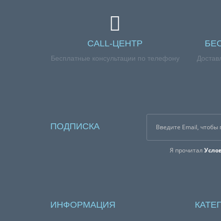
Поликлиновой (ручейковый) ремень привода 116
стиральной машины Атлант.
Подходит для следующих моделей:
CALL-ЦЕНТР
БЕ
45У84 (45Y84)
Бесплатные консультации по телефону
Достав
60С810 (60C810)
60С82 (60C82)
60У86 (60Y86)
ПОДПИСКА
Справка для покупателей
Я прочитал
Усло
Если вы хотите купить « Ремень 1160 H8 для с
нашим менеджерам по номеру телефона +7 (960)
ИНФОРМАЦИЯ
КАТЕ