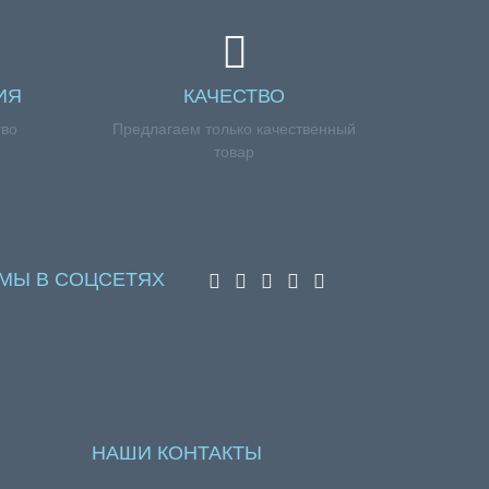
ный, производство Shap-On (Польша) для
ИЯ
КАЧЕСТВО
тво
Предлагаем только качественный
товар
МЫ В СОЦСЕТЯХ
ости с оформлением заказа, обращайтесь к
НАШИ КОНТАКТЫ