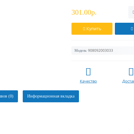
301.00р.
Купить
908092003033
Модель:
Качество
Доста
вов (0)
Информационная вкладка