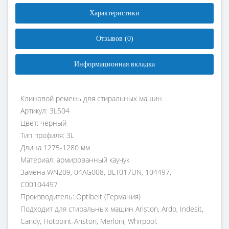
Характеристики
Отзывов (0)
Информационная вкладка
Клиновой ремень для стиральных машин
Артикул: 3L504
Цвет: черный
Тип профиля: 3L
Длина 1275-1280 мм
Материал: армированный каучук
Замена WN209, 04AG008, BLT017UN, 104497,
C00104497
Производитель: Optibelt (Германия)
Подходит для стиральных машин Ariston, Ardo, Indesit,
Candy, Hotpoint-Ariston, Merloni, Whirpool.