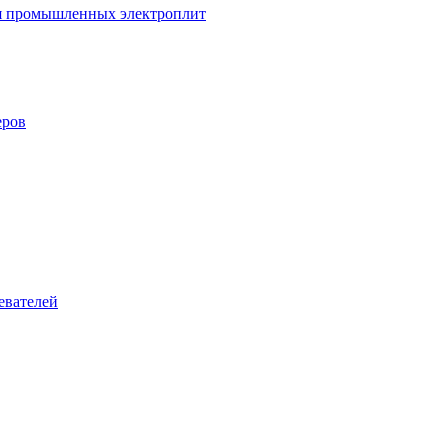
ля промышленных электроплит
еров
евателей