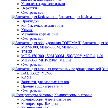
Комплекты для коптильни
Перчатки
Смотреть все
Запчасти для Кофемашин
Прокладки
Колбы, емкости для воды
Химия
Механика кофемашин
Смотреть все
Запчасти для
МИМ-300, МИМ-300М, МИМ-350
ТМ-32
МОК-150,300,150М,300М,150У,300У, МОО-1,1-01,
МПР-350, МПР-350М, МПО-1
Смотреть все
Зап
BALTGAZ, NEVA
BAXI
Запчасти для газовых котлов
Прочие водонагреватели
Смотреть все
Компрессоры бытовые
Компрессоры Aspera бытовые
Компрессоры Jiaxipera
Компрессоры LG