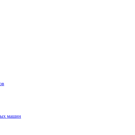
ов
ьных машин