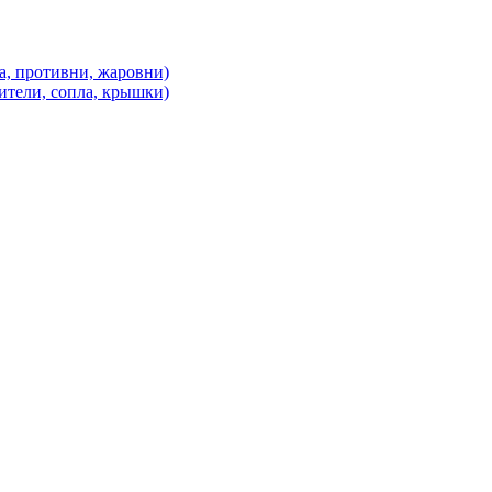
а, противни, жаровни)
ители, сопла, крышки)