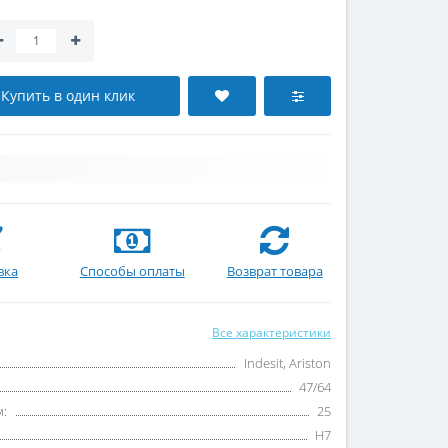
Купить в один клик
вка
Способы оплаты
Возврат товара
Все характеристики
Indesit, Ariston
47/64
м:
25
H7