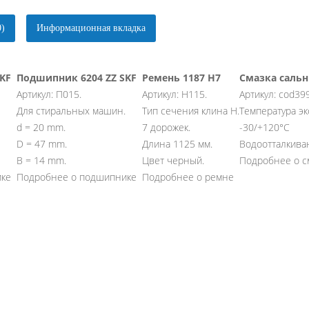
0)
Информационная вкладка
KF
Подшипник 6204 ZZ SKF
Ремень 1187 H7
Смазка сальн
Артикул: П015.
Артикул: H115.
Артикул: cod39
Для стиральных машин.
Тип сечения клина H.
Температура эк
d = 20 mm.
7 дорожек.
-30/+120°С
D = 47 mm.
Длина 1125 мм.
Водоотталкива
B = 14 mm.
Цвет черный.
Подробнее о с
ике
Подробнее о подшипнике
Подробнее о ремне