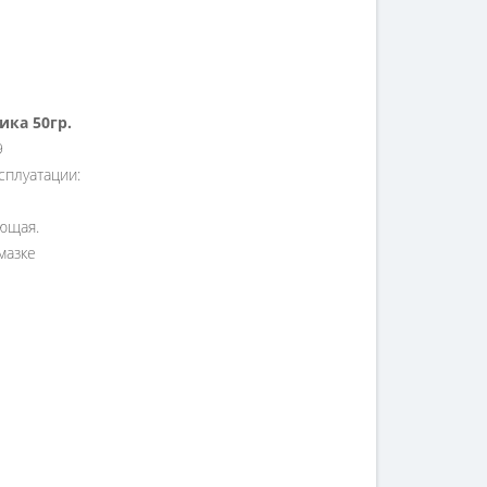
ика 50гр.
9
сплуатации:
ющая.
мазке