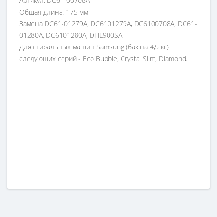
Артикул: DC61-00708A
Общая длина: 175 мм
Замена DC61-01279A, DC6101279A, DC6100708A, DC61-
01280A, DC6101280A,
DHL900SA
Для стиральных машин Samsung (бак на 4,5 кг)
следующих серий - Eco Bubble, Crystal Slim, Diamond.